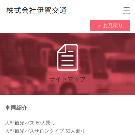
コ
ン
テ
＞ お見積り
ン
ツ
へ
移
動
サイトマップ
車両紹介
大型観光バス 60人乗り
大型観光バスサロンタイプ 53人乗り