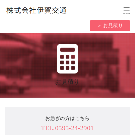
コ
ン
テ
＞ お見積り
ン
ツ
へ
移
動
お見積り
お急ぎの方はこちら
TEL.0595-24-2901