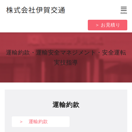
コ
ン
テ
＞ お見積り
ン
ツ
へ
移
運輸約款・運輸安全マネジメント・安全運転
動
実技指導
運輸約款
＞ 運輸約款