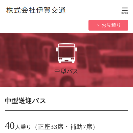
コ
ン
テ
＞ お見積り
ン
ツ
へ
移
動
中型バス
中型送迎バス
40
（正座33席・補助7席）
人乗り