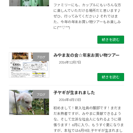
ファミリーにも、カップルにもいろんな方
に楽しんでいただける場所だと思います♪
ぜひ、行ってみてください♪ それではま
た、今年の年末お買い物ツアーもお楽しみ
に(*^▽^*)
続きを読む
みやま友の会☆年末お買い物ツアー
ブログ
2016年12月7日
続きを読む
子ヤギが生まれました
ブログ
2016年6月15日
初めまして！新入社員の服部です！まだま
だ未熟者ですが、みやまに貢献できるよう
な、そして立派な社会人になれるように頑
張ります！ 6月に入り、もうすぐ夏になりま
すが、本社では6月9日,子ヤギが生まれまし