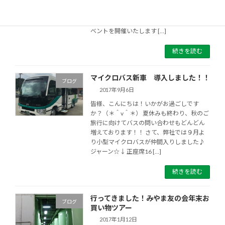
業課である日本旅行特約店MKツアーズがハ
イトピア伊賀へ移転し、１周年を迎えまし
た（＾0＾）/ 日頃のご愛顧に感謝して、イ
ベントを開催いたします […]
続きを読む
マイクロバス新車 導入しました！！
ブログ
2017年9月6日
皆様、こんにちは！いかがお過ごしです
か？（＊＾v＾＊） 夏休みも終わり、秋のご
旅行に向けてバスの問い合わせもどんどん
増えております！！ さて、弊社では９月よ
り小型マイクロバスが仲間入りしました♪
ジャーン☆↓ 正座席16 […]
続きを読む
行ってきました！みやま友の会年末お
ブログ
買い物ツアー
2017年1月12日