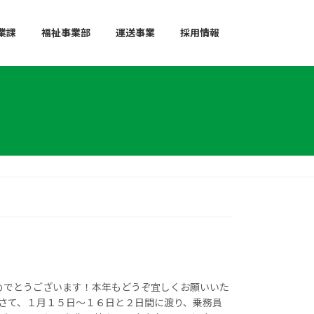
業課
福祉事業部
運送事業
採用情報
めでとうございます！本年もどうぞ宜しくお願いいた
 さて、１月１５日～１６日と２日間に渡り、乗務員