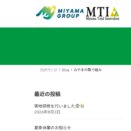
コ
ナ
ン
ビ
テ
ゲ
ン
ー
ツ
シ
へ
ョ
ス
ン
キ
に
ッ
移
プ
動
TOPページ
Blog
みやまの取り組み
最近の投稿
実地研修を行いました
2026年8月3日
夏季休業のお知らせ