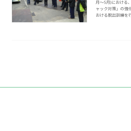
月～5月)におけ
ャック対策」の強
おける脱出訓練を行い