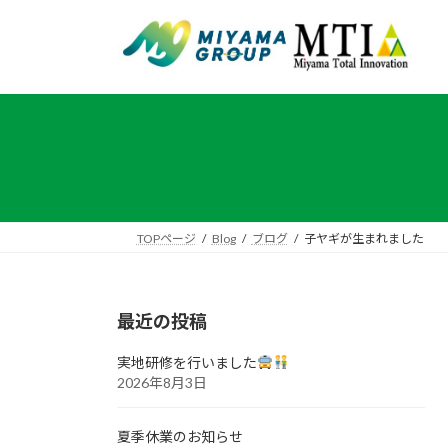
コ
ナ
ン
ビ
テ
ゲ
ン
ー
ツ
シ
へ
ョ
ス
ン
キ
に
ッ
移
プ
動
TOPページ
Blog
ブログ
子ヤギが生まれました
最近の投稿
実地研修を行いました
2026年8月3日
夏季休業のお知らせ