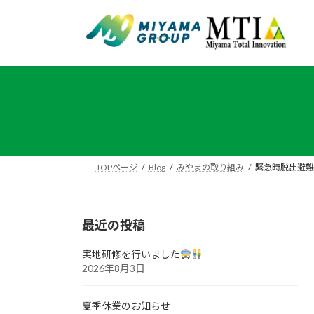
コ
ナ
ン
ビ
テ
ゲ
ン
ー
ツ
シ
へ
ョ
ス
ン
キ
に
ッ
移
プ
動
TOPページ
Blog
みやまの取り組み
緊急時脱出避難
最近の投稿
実地研修を行いました
2026年8月3日
夏季休業のお知らせ