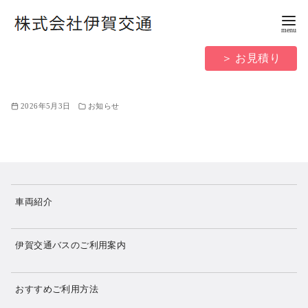
コ
ン
テ
＞ お見積り
ン
ツ
へ
2026年5月3日
お知らせ
移
動
車両紹介
伊賀交通バスのご利用案内
おすすめご利用方法