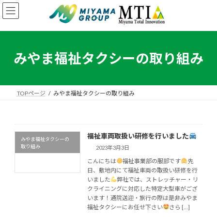
コ
ナ
ン
ビ
テ
ゲ
ン
ー
ツ
シ
へ
ョ
みやま福祉タクシーの取り組み
ス
ン
キ
に
ッ
移
プ
動
TOPページ
みやま福祉タクシーの取り組み
福祉車両取扱い研修を行いました
みやま福祉タクシーの
取り組み
2023年3月3日
こんにちは
福祉事業部の服部です
先
日、敷地内にて福祉車両の取扱い研修を行
いました
弊社では、ストレッチャー・リ
クライニングに対応した特定大型車がござ
います！通院送迎・旅行の際は是非みやま
福祉タクシーにお任せ下さい
さら […]