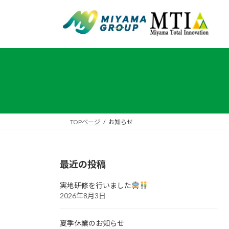
コ
ナ
ン
ビ
テ
ゲ
ン
ー
ツ
シ
へ
ョ
ス
ン
キ
に
ッ
移
プ
動
TOPページ
お知らせ
最近の投稿
実地研修を行いました
2026年8月3日
夏季休業のお知らせ