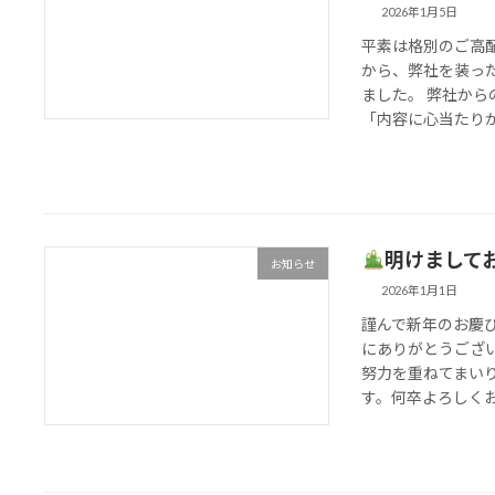
2026年1月5日
平素は格別のご高配
から、弊社を装っ
ました。 弊社か
「内容に心当たりがな
明けまして
お知らせ
2026年1月1日
謹んで新年のお慶
にありがとうござ
努力を重ねてまい
す。何卒よろしくお願