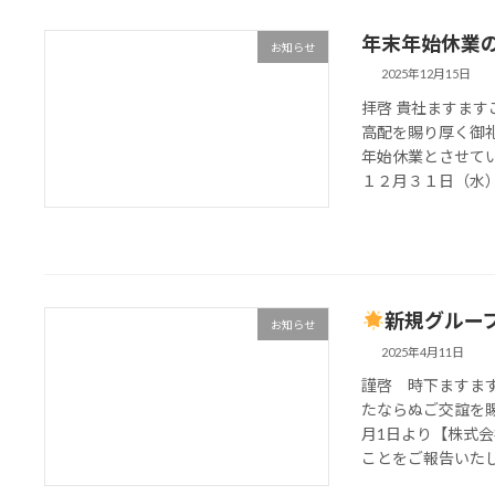
年末年始休業
お知らせ
2025年12月15日
拝啓 貴社ますま
高配を賜り厚く御
年始休業とさせてい
１２月３１日（水）よ
新規グルー
お知らせ
2025年4月11日
謹啓 時下ますま
たならぬご交誼を賜
月1日より【株式
ことをご報告いたしま