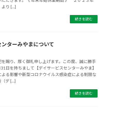
ただきます。《 年末年始休業期間 》 ２０２３年
り […]
続きを読む
センターみやまについて
配を賜り、厚く御礼申し上げます。この度、誠に勝手
5月31日を持ちまして【デイサービスセンターみやま】
による影響や新型コロナウイルス感染症による制限な
デ […]
続きを読む