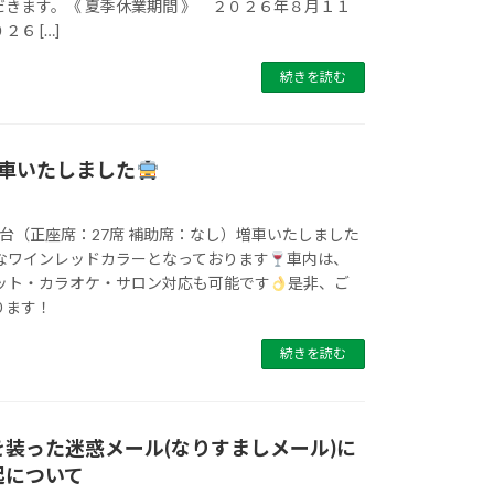
きます。《 夏季休業期間 》 ２０２６年８月１１
６ […]
続きを読む
増車いたしました
台（正座席：27席 補助席：なし）増車いたしました
なワインレッドカラーとなっております
車内は、
ポット・カラオケ・サロン対応も可能です
是非、ご
ります！
続きを読む
装った迷惑メール(なりすましメール)に
起について