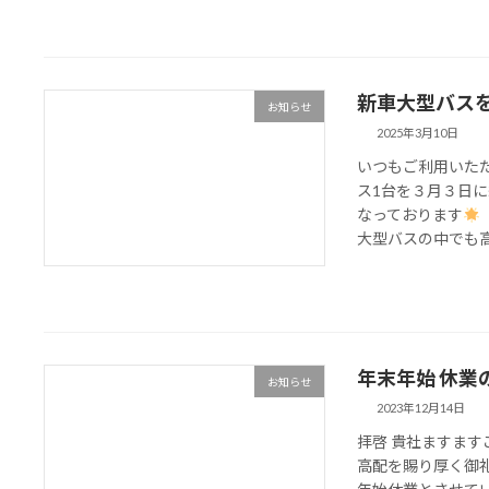
新車大型バス
お知らせ
2025年3月10日
いつもご利用いた
ス1台を３月３日
なっております
大型バスの中でも高さ
年末年始 休業
お知らせ
2023年12月14日
拝啓 貴社ますま
高配を賜り厚く御