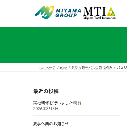
コ
ナ
ン
ビ
テ
ゲ
ン
ー
ツ
シ
へ
ョ
ス
ン
キ
に
ッ
移
プ
動
TOPページ
Blog
みやま観光バスの取り組み
バスジ
最近の投稿
実地研修を行いました
2026年8月3日
夏季休業のお知らせ